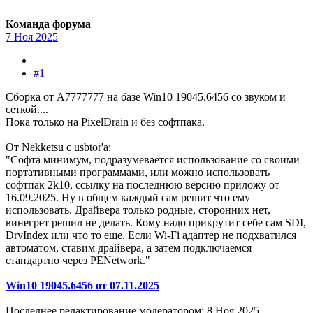
Команда форума
7 Ноя 2025
#1
Сборка от А7777777 на базе Win10 19045.6456 со звуком и
сеткой....
Пока только на PixelDrain и без софтпака.
От Nekketsu с usbtor'a:
"Софта минимум, подразумевается использование со своими
портативными программами, или можно использовать
софтпак 2k10, ссылку на последнюю версию приложу от
16.09.2025. Ну в общем каждый сам решит что ему
использовать. Драйвера только родные, сторонних нет,
винегрет решил не делать. Кому надо прикрутит себе сам SDI,
DrvIndex или что то еще. Если Wi-Fi адаптер не подхватился
автоматом, ставим драйвера, а затем подключаемся
стандартно через PENetwork."
Win10 19045.6456 от 07.11.2025
Последнее редактирование модератором:
8 Ноя 2025