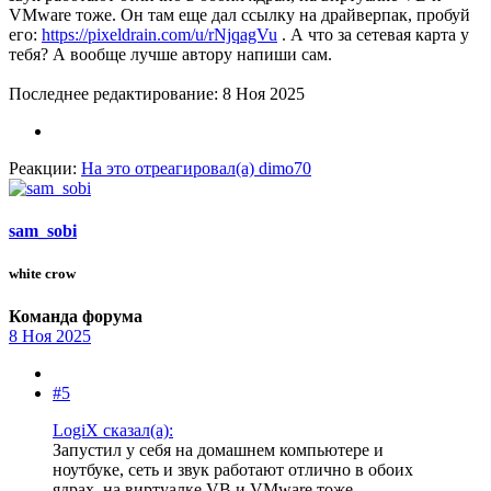
VMware тоже. Он там еще дал ссылку на драйверпак, пробуй
его:
https://pixeldrain.com/u/rNjqagVu
. А что за сетевая карта у
тебя? А вообще лучше автору напиши сам.
Последнее редактирование:
8 Ноя 2025
Реакции:
На это отреагировал(а)
dimo70
sam_sobi
white crow
Команда форума
8 Ноя 2025
#5
LogiX сказал(а):
Запустил у себя на домашнем компьютере и
ноутбуке, сеть и звук работают отлично в обоих
ядрах, на виртуалке VB и VMware тоже.