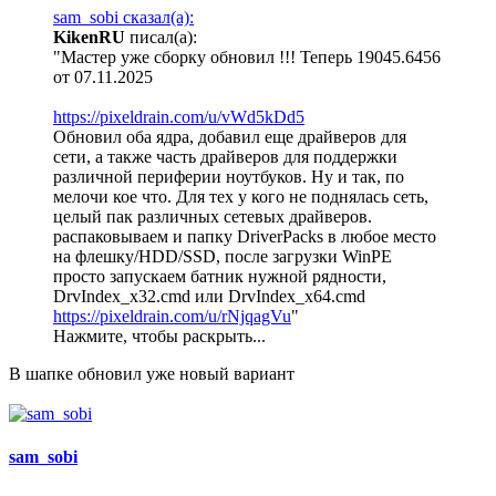
sam_sobi сказал(а):
KikenRU
писал(а):
"Мастер уже сборку обновил !!! Теперь 19045.6456
от 07.11.2025
https://pixeldrain.com/u/vWd5kDd5
Обновил оба ядра, добавил еще драйверов для
сети, а также часть драйверов для поддержки
различной периферии ноутбуков. Ну и так, по
мелочи кое что. Для тех у кого не поднялась сеть,
целый пак различных сетевых драйверов.
распаковываем и папку DriverPacks в любое место
на флешку/HDD/SSD, после загрузки WinPE
просто запускаем батник нужной рядности,
DrvIndex_x32.cmd или DrvIndex_x64.cmd
https://pixeldrain.com/u/rNjqagVu
"
Нажмите, чтобы раскрыть...
В шапке обновил уже новый вариант
sam_sobi