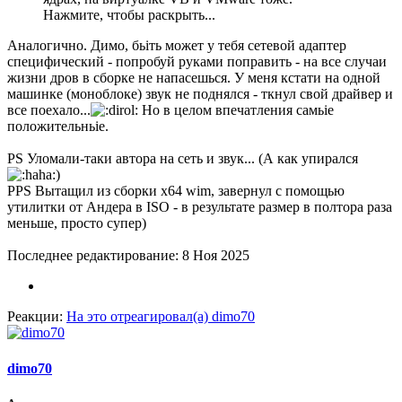
Нажмите, чтобы раскрыть...
Аналогично. Димо, бьіть может у тебя сетевой адаптер
специфический - попробуй руками поправить - на все случаи
жизни дров в сборке не напасешься. У меня кстати на одной
машинке (моноблоке) звук не поднялся - ткнул свой драйвер и
все поехало...
Но в целом впечатления самьіе
положительньіе.
PS Уломали-таки автора на сеть и звук... (А как упирался
)
PPS Вытащил из сборки х64 wim, завернул с помощью
утилитки от Андера в ISO - в результате размер в полтора раза
меньше, просто супер)
Последнее редактирование:
8 Ноя 2025
Реакции:
На это отреагировал(а)
dimo70
dimo70