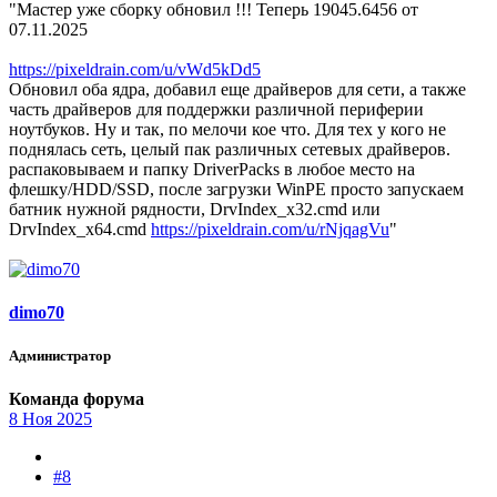
"Мастер уже сборку обновил !!! Теперь 19045.6456 от
07.11.2025
https://pixeldrain.com/u/vWd5kDd5
Обновил оба ядра, добавил еще драйверов для сети, а также
часть драйверов для поддержки различной периферии
ноутбуков. Ну и так, по мелочи кое что. Для тех у кого не
поднялась сеть, целый пак различных сетевых драйверов.
распаковываем и папку DriverPacks в любое место на
флешку/HDD/SSD, после загрузки WinPE просто запускаем
батник нужной рядности, DrvIndex_x32.cmd или
DrvIndex_x64.cmd
https://pixeldrain.com/u/rNjqagVu
"
dimo70
Администратор
Команда форума
8 Ноя 2025
#8