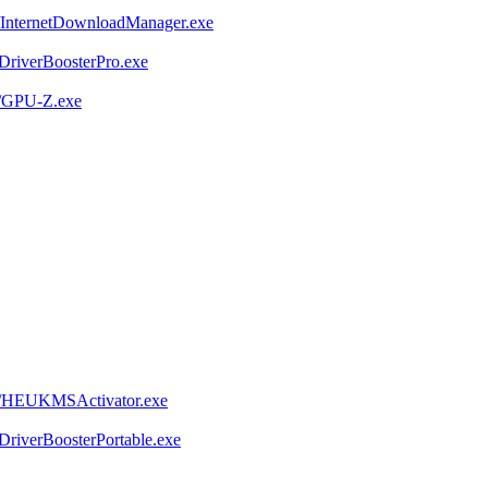
/InternetDownloadManager.exe
DriverBoosterPro.exe
a/GPU-Z.exe
a/HEUKMSActivator.exe
riverBoosterPortable.exe