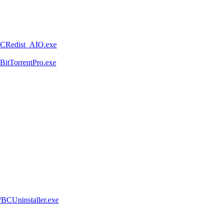
VCRedist_AIO.exe
itTorrentPro.exe
BCUninstaller.exe