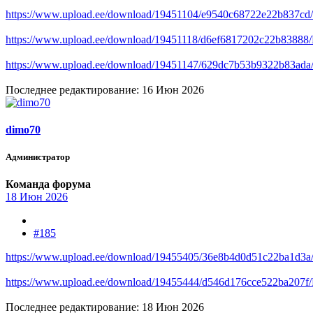
https://www.upload.ee/download/19451104/e9540c68722e22b837cd
https://www.upload.ee/download/19451118/d6ef6817202c22b83888/
https://www.upload.ee/download/19451147/629dc7b53b9322b83ad
Последнее редактирование:
16 Июн 2026
dimo70
Администратор
Команда форума
18 Июн 2026
#185
https://www.upload.ee/download/19455405/36e8b4d0d51c22ba1d3
https://www.upload.ee/download/19455444/d546d176cce522ba207f/D
Последнее редактирование:
18 Июн 2026