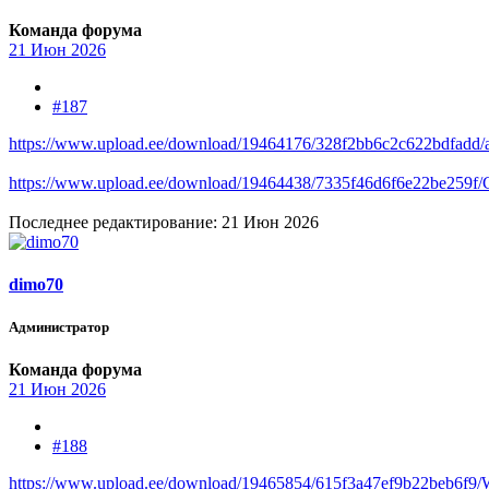
Команда форума
21 Июн 2026
#187
https://www.upload.ee/download/19464176/328f2bb6c2c622bdfadd/
https://www.upload.ee/download/19464438/7335f46d6f6e22be259f/
Последнее редактирование:
21 Июн 2026
dimo70
Администратор
Команда форума
21 Июн 2026
#188
https://www.upload.ee/download/19465854/615f3a47ef9b22beb6f9/