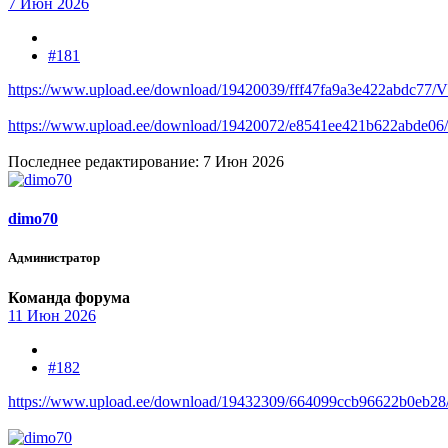
7 Июн 2026
#181
https://www.upload.ee/download/19420039/fff47fa9a3e422abdc77/
https://www.upload.ee/download/19420072/e8541ee421b622abde06/B
Последнее редактирование:
7 Июн 2026
dimo70
Администратор
Команда форума
11 Июн 2026
#182
https://www.upload.ee/download/19432309/664099ccb96622b0eb28/