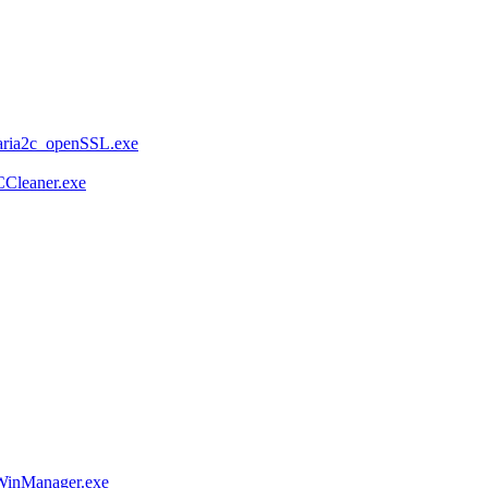
aria2c_openSSL.exe
CCleaner.exe
WinManager.exe