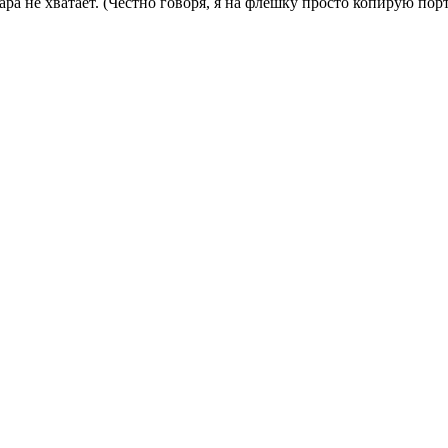
ара не хватает.
(Честно говоря, я на флешку просто копирую по