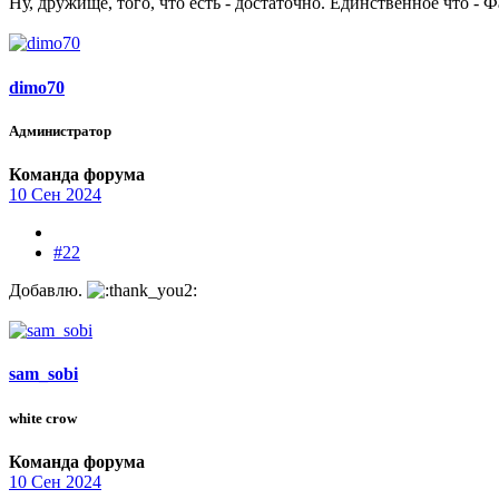
Ну, дружище, того, что есть - достаточно. Единственное что - Ф
dimo70
Администратор
Команда форума
10 Сен 2024
#22
Добавлю.
sam_sobi
white crow
Команда форума
10 Сен 2024