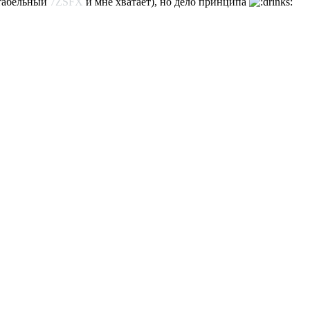
ртабельный
7ZSFX
и мне хватает), но дело принципа