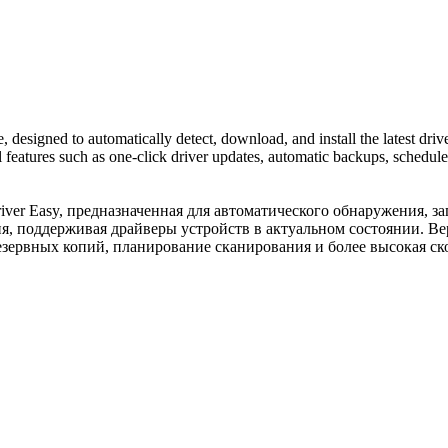
e, designed to automatically detect, download, and install the latest dr
al features such as one-click driver updates, automatic backups, schedu
er Easy, предназначенная для автоматического обнаружения, за
я, поддерживая драйверы устройств в актуальном состоянии. Ве
езервных копий, планирование сканирования и более высокая ско