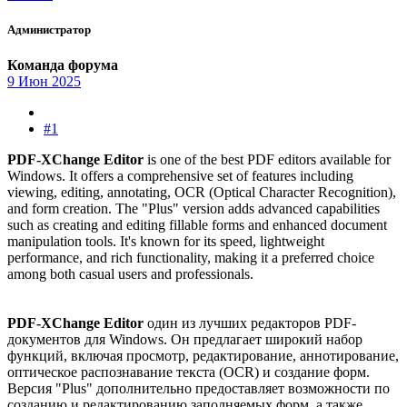
Администратор
Команда форума
9 Июн 2025
#1
PDF-XChange Editor
is one of the best PDF editors available for
Windows. It offers a comprehensive set of features including
viewing, editing, annotating, OCR (Optical Character Recognition),
and form creation. The "Plus" version adds advanced capabilities
such as creating and editing fillable forms and enhanced document
manipulation tools. It's known for its speed, lightweight
performance, and rich functionality, making it a preferred choice
among both casual users and professionals.
PDF-XChange Editor
один из лучших редакторов PDF-
документов для Windows. Он предлагает широкий набор
функций, включая просмотр, редактирование, аннотирование,
оптическое распознавание текста (OCR) и создание форм.
Версия "Plus" дополнительно предоставляет возможности по
созданию и редактированию заполняемых форм, а также