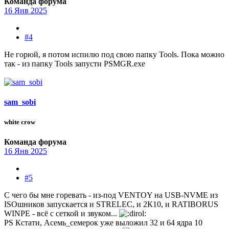
Команда форума
16 Янв 2025
#4
Не горюй, я потом испилю под свою папку Tools. Пока можно
так - из папку Tools запусти PSMGR.exe
sam_sobi
white crow
Команда форума
16 Янв 2025
#5
С чего бы мне горевать - из-под VENTOY на USB-NVME из
ISOшников запускается и STRELEC, и 2К10, и RATIBORUS
WINPE - всё с сеткой и звуком...
PS Кстати, Асемь_семерок уже выложил 32 и 64 ядра 10